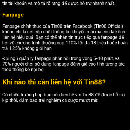
tin tài khoản và mô tả rõ ràng để được hỗ trợ nhanh nhất.
Fanpage
Fanpage chính thức của Tin88 trên Facebook (Tin88 Official)
không chỉ là nơi cập nhật thông tin khuyến mãi mà còn là kênh
liên hệ hiệu quả. Bạn có thể nhắn tin trực tiếp qua fanpage để
hỏi về chương trình thưởng nạp 110% tối đa 18 triệu hoặc hoàn
trả 1,25% không giới hạn.
Đội ngũ quản lý fanpage phản hồi trong vòng 5-10 phút, và
70% người chơi sử dụng fanpage đánh giá cao tính tương tác,
theo thống kê nội bộ.
Khi nào thì cần liên hệ với Tin88?
Có nhiều trường hợp bạn nên liên hệ với Tin88 để được hỗ trợ
kịp thời, đảm bảo trải nghiệm cá cược mượt mà: