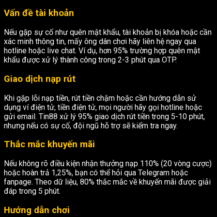
Vấn đề tài khoản
Nếu gặp sự cố như quên mật khẩu, tài khoản bị khóa hoặc cần
xác minh thông tin, mấy ông dân chơi hãy liên hệ ngay qua
hotline hoặc live chat. Ví dụ, hơn 95% trường hợp quên mật
khẩu được xử lý thành công trong 2-3 phút qua OTP.
Giao dịch nạp rút
Khi gặp lỗi nạp tiền, rút tiền chậm hoặc cần hướng dẫn sử
dụng ví điện tử, tiền điện tử, mọi người hãy gọi hotline hoặc
gửi email. Tin88 xử lý 95% giao dịch rút tiền trong 5-10 phút,
nhưng nếu có sự cố, đội ngũ hỗ trợ sẽ kiểm tra ngay.
Thắc mắc khuyến mãi
Nếu không rõ điều kiện nhận thưởng nạp 110% (20 vòng cược)
hoặc hoàn trả 1,25%, bạn có thể hỏi qua Telegram hoặc
fanpage. Theo dữ liệu, 80% thắc mắc về khuyến mãi được giải
đáp trong 5 phút.
Hướng dẫn chơi