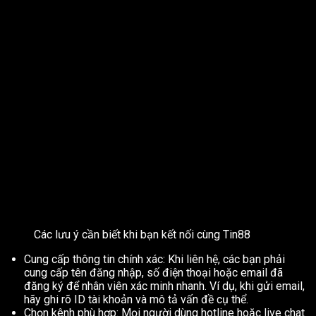
Các lưu ý cần biết khi bạn kết nối cùng Tin88
Cung cấp thông tin chính xác: Khi liên hệ, các bạn phải
cung cấp tên đăng nhập, số điện thoại hoặc email đã
đăng ký để nhân viên xác minh nhanh. Ví dụ, khi gửi email,
hãy ghi rõ ID tài khoản và mô tả vấn đề cụ thể.
Chọn kênh phù hợp: Mọi người dùng hotline hoặc live chat