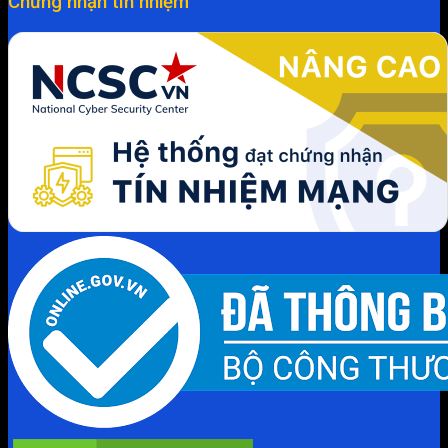
Chứng nhận tín nhiệm