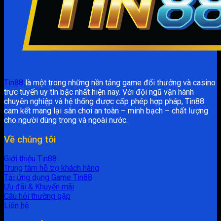
Tin88
là một trong những nền tảng game đổi thưởng và casino
trực tuyến uy tín bậc nhất hiện nay. Với đội ngũ vận hành
chuyên nghiệp và hệ thống được cấp phép hợp pháp, Tin88
cam kết mang lại sân chơi an toàn – minh bạch – chất lượng
cho người dùng trong và ngoài nước.
Về chúng tôi
Giới thiệu Tin88
Trung tâm hỗ trợ khách hàng
Tải ứng dụng Game Tin88
Ưu đãi & Khuyến mãi
Câu hỏi thường gặp
Liên hệ