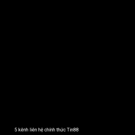
5 kênh liên hệ chính thức Tin88