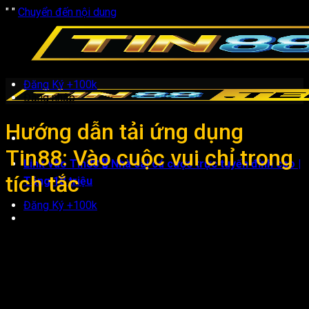
"
"
Chuyển đến nội dung
Đăng Ký +100k
Đăng nhập
Hướng dẫn tải ứng dụng
Tin88: Vào cuộc vui chỉ trong
Link vào Tin88 🎖️ Nhà cái cá cược trực tuyến đỉnh cao |
tích tắc
Tặng 18 triệu
Đăng Ký +100k
Đăng nhập