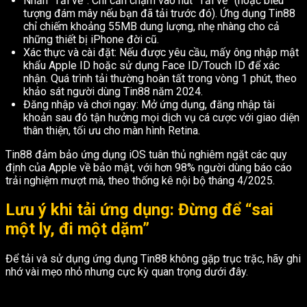
Nhấn “Tải về”: Chỉ cần chạm vào nút “Tải về” (hoặc biểu
tượng đám mây nếu bạn đã tải trước đó). Ứng dụng Tin88
chỉ chiếm khoảng 55MB dung lượng, nhẹ nhàng cho cả
những thiết bị iPhone đời cũ.
Xác thực và cài đặt: Nếu được yêu cầu, mấy ông nhập mật
khẩu Apple ID hoặc sử dụng Face ID/Touch ID để xác
nhận. Quá trình tải thường hoàn tất trong vòng 1 phút, theo
khảo sát người dùng Tin88 năm 2024.
Đăng nhập và chơi ngay: Mở ứng dụng, đăng nhập tài
khoản sau đó tận hưởng mọi dịch vụ cá cược với giao diện
thân thiện, tối ưu cho màn hình Retina.
Tin88 đảm bảo ứng dụng iOS tuân thủ nghiêm ngặt các quy
định của Apple về bảo mật, với hơn 98% người dùng báo cáo
trải nghiệm mượt mà, theo thống kê nội bộ tháng 4/2025.
Lưu ý khi tải ứng dụng: Đừng để “sai
một ly, đi một dặm”
Để tải và sử dụng ứng dụng Tin88 không gặp trục trặc, hãy ghi
nhớ vài mẹo nhỏ nhưng cực kỳ quan trọng dưới đây.