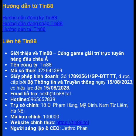
Hướng dẫn từ Tin88
Hướng dẫn đăng ký Tin88
Hướng dẫn đăng nhập Tin88
Hướng dẫn tải Tin88
Liên hệ Tin88
Giới thiệu về Tin88 – Cổng game giải trí trực tuyến
hàng đầu châu Á
Tên công ty:
Tin88
Mã số thuế:
372641389
Giấy phép kinh doanh:
Số
17892561/GP-BTTTT
, được
cấp bởi
Bộ Thông tin và Truyền thông
ngày
15/08/2023
,
có hiệu lực đến
15/08/2028
.
Email hỗ trợ:
cskh@tin88.tel
Hotline:
0965657839
Trụ sở chính:
18 Đ. Phạm Hùng, Mỹ Đình, Nam Từ Liêm,
Hà Nội
Mã bưu chính:
100000
Website chính thức:
https://tin88.tel
Người sáng lập & CEO:
Jethro Phan