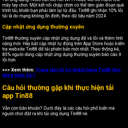
mấy tay chơi. Một kết nối chập chờn có thể làm gián đoạn quá
trình tải, khiến bạn phải làm lại từ đầu. Tin88 ghi nhận 10% lỗi
tải là do mạng không ổn định, theo dữ liệu năm 2024.
Cập nhật ứng dụng thường xuyên
Tin88 thường xuyên cập nhật ứng dụng để vá lỗi và thêm tính
năng mới. Hãy bật cập nhật tự động trên App Store hoặc kiểm
tra website Tin88 để tải phiên bản mới nhất. Theo thống kê,
85% người dùng cập nhật ứng dụng thường xuyên báo cáo ít
lỗi hơn.
>>> Xem thêm:
Trung tâm hỗ trợ khách hàng Tin88: Bạn
đồng hành 24/7
Câu hỏi thường gặp khi thực hiện tải
app Tin88
Vẫn còn băn khoăn? Dưới đây là các câu hỏi phổ biến mà
người chơi đặt ra khi tải ứng dụng Tin88 nè.